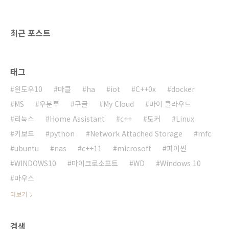
모드 해제 타이머 허용 해제하기제어판의 전원
옵션에서 설정 변경으로 들어가서 고급 전원 관
리 옵션 설정 변경(C)을 클릭합니다.절전을 찾아
최근 포스트
서 펼치면 절전 모드 해..
태그
윈도우10
마클
ha
iot
C++0x
docker
MS
우분투
구글
My Cloud
마이 클라우드
리눅스
Home Assistant
c++
도커
Linux
키보드
python
Network Attached Storage
mfc
ubuntu
nas
c++11
microsoft
파이썬
WINDOWS10
마이크로소프트
WD
Windows 10
마우스
더보기
검색