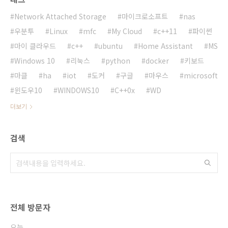
Network Attached Storage
마이크로소프트
nas
우분투
Linux
mfc
My Cloud
c++11
파이썬
마이 클라우드
c++
ubuntu
Home Assistant
MS
Windows 10
리눅스
python
docker
키보드
마클
ha
iot
도커
구글
마우스
microsoft
윈도우10
WINDOWS10
C++0x
WD
더보기
검색
전체 방문자
오늘