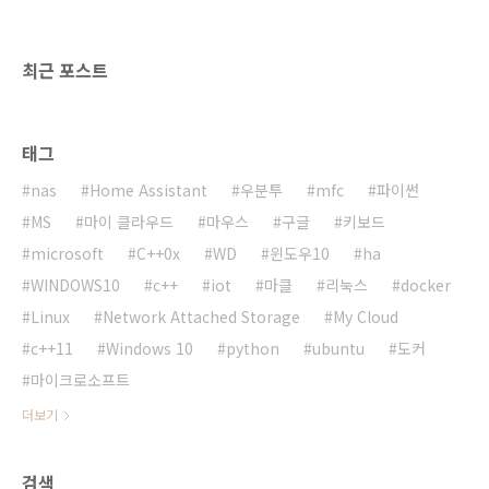
택하고 Tabs 패키지를 검색해서 찾습니다.화면
의 tabs 패키지 안의 Settings 버튼을 클릭합니
다.설정 목록 중에 En..
최근 포스트
태그
nas
Home Assistant
우분투
mfc
파이썬
MS
마이 클라우드
마우스
구글
키보드
microsoft
C++0x
WD
윈도우10
ha
WINDOWS10
c++
iot
마클
리눅스
docker
Linux
Network Attached Storage
My Cloud
c++11
Windows 10
python
ubuntu
도커
마이크로소프트
더보기
검색