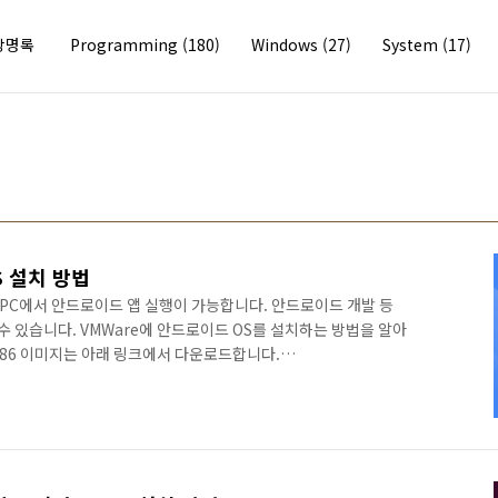
방명록
Programming
(180)
Windows
(27)
System
(17)
S 설치 방법
 PC에서 안드로이드 앱 실행이 가능합니다. 안드로이드 개발 등
수 있습니다. VMWare에 안드로이드 OS를 설치하는 방법을 알아
x86 이미지는 아래 링크에서 다운로드합니다.
Android-x86 - Porting Android to x86 Android-x86 Run
roject to port Android open source project to x86
atch hosting for android x86 support". The origina..