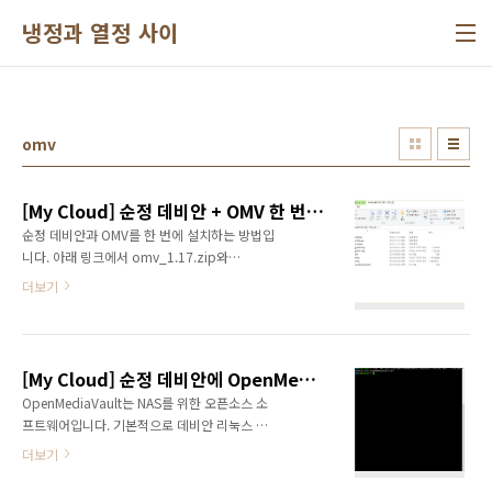
본문 바로가기
냉정과 열정 사이
omv
[My Cloud] 순정 데비안 + OMV 한 번에 설치하기
순정 데비안과 OMV를 한 번에 설치하는 방법입
니다. 아래 링크에서 omv_1.17.zip와
autoinstall.zip 파일을 다운로드 받습니다.
더보기
https://goo.gl/A57Fsw AutoInstall.zip 파일
의 압축을 해제해서 My Cloud의 Public 폴더에
복사합니다. 그리고 omv_1.17.zip 파일의 압
축을 해제해서 똑같이 Public 폴더에 복사합니
[My Cloud] 순정 데비안에 OpenMediaVault 설치하기
다. omv_1.17에는 순정 데비안에 OMV까지 설
OpenMediaVault는 NAS를 위한 오픈소스 소
치된 버전입니다. 아래와 같은 형태로 복사가 되
프트웨어입니다. 기본적으로 데비안 리눅스 환
면 됩니다. md5 파일을 검증을 위한 파일이기
경을 위해서 만들어졌습니다. 다양한 기능을 웹
때문에 복사하지 않아도 됩니다. 그리고 SSH를
더보기
페이지를 통해 GUI 기반으로 제공하기 때문에
켜서 연결할 수 있도록 합니다. 이제 순정 데비안
사용하기 편리합니다. 먼저 순정 데비안(Clean