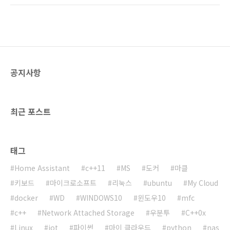
과 OMV 설치를 진행할 수 있습니다. 1. 순정 데
Debian) 리눅스를 설치해야 합니다. 순정 데비
비안 리눅스 + OMV 설치 아래 계정 ..
안 설치는 리눅스를 다룰 줄 아는 분만 추천합니
다. 상당히 복잡하고 문제가 생겼을 때 문제를 해
결할 수 있어야 합니다. 2015/11/12 - [IT/컴퓨
터/NAS] - [My Cloud] 마이 클라우드에 데비안
순정 설치하기 순정 데비안 리눅스가 설치된 이
공지사항
후 OpenMediaVault를 설치할 수 있습니다. 1.
OpenMediaVault(OMV)를 위한 사전 작업 먼
저 다음 명령어를 실행합니다. echo "deb ht..
최근 포스트
태그
Home Assistant
c++11
MS
도커
마클
키보드
마이크로소프트
리눅스
ubuntu
My Cloud
docker
WD
WINDOWS10
윈도우10
mfc
c++
Network Attached Storage
우분투
C++0x
Linux
iot
파이썬
마이 클라우드
python
nas