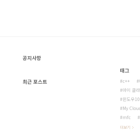
공지사항
태그
최근 포스트
c++
마이 클
윈도우10
My Clou
mfc
더보기