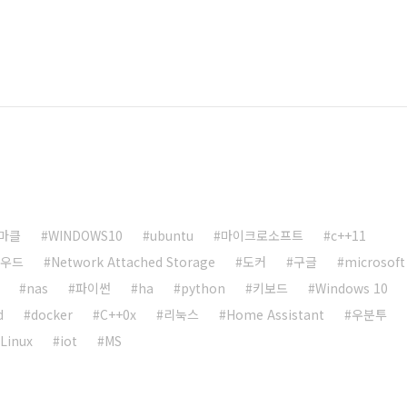
마클
WINDOWS10
ubuntu
마이크로소프트
c++11
라우드
Network Attached Storage
도커
구글
microsoft
nas
파이썬
ha
python
키보드
Windows 10
d
docker
C++0x
리눅스
Home Assistant
우분투
Linux
iot
MS