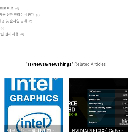
 무료로 배포
(4)
래픽용 신규 드라이버 공개
(0)
0 사양 및 출시일 공개
(0)
(0)
 간편 결제 시행
(0)
'IT/News&NewThings'
Related Articles
인텔, 브로드웰-U와 하스웰용 내장 그래픽용 신규 드라이버 공개
NVIDIA(엔비디아) GeForce GTX 960 사양 및 출시일 공개