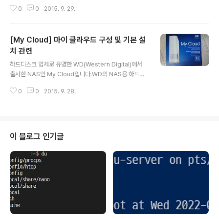
입니다.Windows에서는 주로 μTorrent라는 클라이언
0
0
2015. 9. 29.
트를 사용하는데 My Cloud에서는 Transmission을 사
용합니다.NAS는 보통 24시간 내내 작동하기 때문에 NA
S를 통해서 토렌트를 사용할 수 있습니다.NAS를 설치하
[My Cloud] 마이 클라우드 구성 및 기본 설
기 위해서 먼저 SSH를 활성화해야 합니다.설정의 네트워
크 메뉴에 보면 SSH가 있습니다.켜기 상태로 두면 SSH
치 관련
글 내용
접속이 가능해지며 putty 등을 통해서 접속하면 됩니다.N
하드디스크 업체로 유명한 WD(Western Digital)에서
AS의 IP로 접속하면 로그인 정보를 묻게 됩니다.처음으로
출시한 NAS인 My Cloud입니다.WD의 NAS용 하드디
접속하면 ID는 root, 비밀번호는 welc0me(영문 o가 아
스크인 WD Red HDD가 들어간 제품입니다.WD 공식 홈
닌 숫자 0)입니다. 접속에 성공하면 Transmission 설치..
0
0
2015. 9. 28.
페이지에서 구매한 2TB My Cloud입니다.제품은 그렇게
크지 않은 박스에 담겨져 있습니다.2TB의 제품이며 하얀
색의 단조로운 형태를 띄고 있습니다.윗 부분에는 제품과
관련해서 자세한 내용이 적혀있습니다.또한 다양한 OS를
지원하는 내용도 확인할 수 있습니다.모든 것을 저장하고
이 블로그 인기글
어디서나 접속이 가능하다고 되어 있습니다. NAS를 사용
하는 주된 이유라고 할 수 있습니다.국내 출시가 되기 전에
구매했던 제품이기 때문에 110V 케이블이 포함되어 있습
니다.전체적인 구성은 NAS 본체, 전원 케이블, 네트워크
케이블 정도입니다...