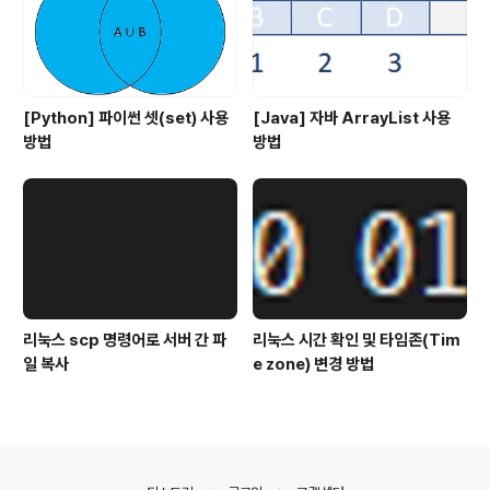
[Python] 파이썬 셋(set) 사용
[Java] 자바 ArrayList 사용
방법
방법
리눅스 scp 명령어로 서버 간 파
리눅스 시간 확인 및 타임존(Tim
일 복사
e zone) 변경 방법
의안내