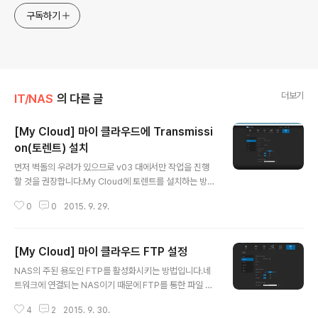
구독하기
더보기
IT/NAS
의 다른 글
[My Cloud] 마이 클라우드에 Transmissi
on(토렌트) 설치
글 내용
먼저 벽돌의 우려가 있으므로 v03 대에서만 작업을 진행
할 것을 권장합니다.My Cloud에 토렌트를 설치하는 방법
입니다.Windows에서는 주로 μTorrent라는 클라이언
0
0
2015. 9. 29.
트를 사용하는데 My Cloud에서는 Transmission을 사
용합니다.NAS는 보통 24시간 내내 작동하기 때문에 NA
S를 통해서 토렌트를 사용할 수 있습니다.NAS를 설치하
[My Cloud] 마이 클라우드 FTP 설정
기 위해서 먼저 SSH를 활성화해야 합니다.설정의 네트워
글 내용
크 메뉴에 보면 SSH가 있습니다.켜기 상태로 두면 SSH
NAS의 주된 용도인 FTP를 활성화시키는 방법입니다.네
접속이 가능해지며 putty 등을 통해서 접속하면 됩니다.N
트워크에 연결되는 NAS이기 때문에 FTP를 통한 파일 전
AS의 IP로 접속하면 로그인 정보를 묻게 됩니다.처음으로
송 기능은 상당히 유용합니다.먼저 My Cloud에 접속해서
접속하면 ID는 root, 비밀번호는 welc0me(영문 o가 아
4
2
2015. 9. 30.
설정 메뉴의 네트워크를 선택합니다.네트워크 서비스에 보