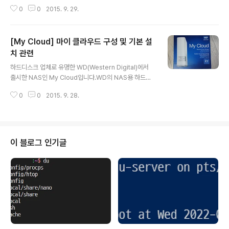
입니다.Windows에서는 주로 μTorrent라는 클라이언
0
0
2015. 9. 29.
트를 사용하는데 My Cloud에서는 Transmission을 사
용합니다.NAS는 보통 24시간 내내 작동하기 때문에 NA
S를 통해서 토렌트를 사용할 수 있습니다.NAS를 설치하
[My Cloud] 마이 클라우드 구성 및 기본 설
기 위해서 먼저 SSH를 활성화해야 합니다.설정의 네트워
크 메뉴에 보면 SSH가 있습니다.켜기 상태로 두면 SSH
치 관련
글 내용
접속이 가능해지며 putty 등을 통해서 접속하면 됩니다.N
하드디스크 업체로 유명한 WD(Western Digital)에서
AS의 IP로 접속하면 로그인 정보를 묻게 됩니다.처음으로
출시한 NAS인 My Cloud입니다.WD의 NAS용 하드디
접속하면 ID는 root, 비밀번호는 welc0me(영문 o가 아
스크인 WD Red HDD가 들어간 제품입니다.WD 공식 홈
닌 숫자 0)입니다. 접속에 성공하면 Transmission 설치..
0
0
2015. 9. 28.
페이지에서 구매한 2TB My Cloud입니다.제품은 그렇게
크지 않은 박스에 담겨져 있습니다.2TB의 제품이며 하얀
색의 단조로운 형태를 띄고 있습니다.윗 부분에는 제품과
관련해서 자세한 내용이 적혀있습니다.또한 다양한 OS를
지원하는 내용도 확인할 수 있습니다.모든 것을 저장하고
이 블로그 인기글
어디서나 접속이 가능하다고 되어 있습니다. NAS를 사용
하는 주된 이유라고 할 수 있습니다.국내 출시가 되기 전에
구매했던 제품이기 때문에 110V 케이블이 포함되어 있습
니다.전체적인 구성은 NAS 본체, 전원 케이블, 네트워크
케이블 정도입니다...