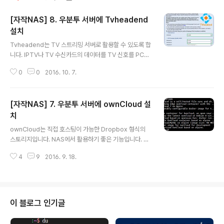
[자작NAS] 8. 우분투 서버에 Tvheadend
설치
글 내용
Tvheadend는 TV 스트리밍 서버로 활용할 수 있도록 합
니다. IPTV나 TV 수신카드의 데이터를 TV 신호를 PC나
안드로이드 기기 등에서 볼 수 있도록 해줍니다. Tvhead
0
0
2016. 10. 7.
end를 설치하는 방법과 활용 방법을 알아보도록 하겠습니
다. 1. 도커에서 Tvheadend 이미지 받고 설치하기 Tvhe
adend는 공식적으로 제공되는 이미지는 없는 것으로 보
[자작NAS] 7. 우분투 서버에 ownCloud 설
입니다. 그래도 다양한 유저가 제공하는 커스텀 이미지가
존재합니다. 그 중 다운로드 횟수가 가장 많은 tobbenb/t
치
글 내용
vheadend-unstable을 다운로드 받아서 설치하도록 하
ownCloud는 직접 호스팅이 가능한 Dropbox 형식의
겠습니다. 아래 주소를 통해서 도커파일 등의 내용을 확인
스토리지입니다. NAS에서 활용하기 좋은 기능입니다. o
할 수 있습니다. https://hub.docker.com/r/tobbenb/
wnCloud를 위해 MariaDB를 미리 설치한 상태로 작업
tvheadend-unstable/ 이미..
4
9
2016. 9. 18.
을 진행하면 됩니다. 1. MariaDB 설정 먼저 ownCloud
에서 MariaDB를 사용할 수 있도록 설정을 합니다. Maria
DB 도커 컨테이너가 멈춘 상태라면 start 명령으로 Mari
aDB를 시작합니다. sudo docker start mariadb 컨테
이너가 시작되면 MariaDB에 연결합니다. sudo docker
이 블로그 인기글
exec -it mariadb bash MariaDB 설정을 위해 root
계정으로 DB에 접속합니다. mysql -u root -p 연결한