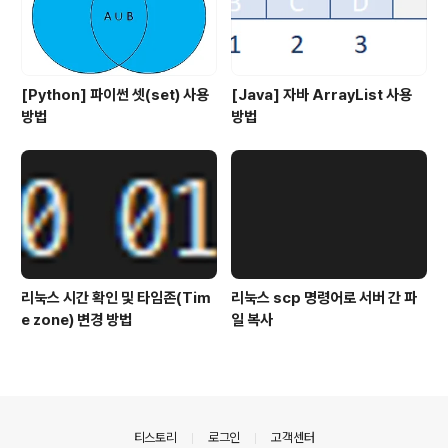
[Python] 파이썬 셋(set) 사용
[Java] 자바 ArrayList 사용
방법
방법
리눅스 시간 확인 및 타임존(Tim
리눅스 scp 명령어로 서버 간 파
e zone) 변경 방법
일 복사
의안내
티스토리
로그인
고객센터