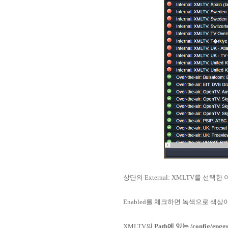
상단의 External: XMLTV를 선택
Enabled를 체크하면 녹색으로 색상
XMLTV의
Path에 있는 /config/epggr