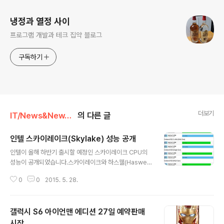
냉정과 열정 사이
프로그램 개발과 테크 집약 블로그
구독하기
더보기
IT/News&NewThings
의 다른 글
인텔 스카이레이크(Skylake) 성능 공개
글 내용
인텔이 올해 하반기 출시할 예정인 스카이레이크 CPU의
성능이 공개되었습니다.스카이레이크와 하스웰(Haswell)
과의 비교로 성능을 평가했습니다.스카이레이크 i7-6700
0
0
2015. 5. 28.
K와 하스웰 i7-4790K를 비교했습니다.시네벤치 벤치마
크 결과입니다.대체로 10% 이내의 차이 정도인 것을 확인
할 수 있습니다.패스마크 결과입니다.역시 8% 정도만 차
갤럭시 S6 아이언맨 에디션 27일 예약판매
이가 납니다.긱벤치의 결과 역시 최대 8% 차이입니다.결
과적으로 스카이레이크는 큰 성능 향상은 없는 것으로 보
시작