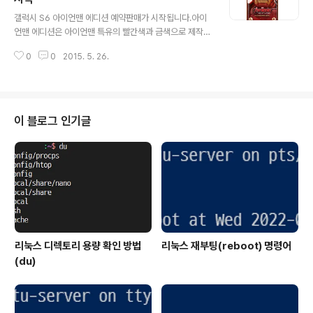
글 내용
입니다.샌디브릿지에서는 약 25%의 성능 향상이 있다고
갤럭시 S6 아이언맨 에디션 예약판매가 시작됩니다.아이
합니다.성능 향상이 정체되는 것 같지만 그래도 기대가 되
언맨 에디션은 아이언맨 특유의 빨간색과 금색으로 제작이
는 스카이레이크입니다.아마 대부분의 PC 사용자들은 다
되었습니다.갤럭시 S6 아이언맨 에디션은 1000대 한정으
음 공정인 캐논레이크를 많이 기다릴 것으로 보입니다.벤
0
0
2015. 5. 26.
로 판매가 될 예정입니다.각각 1~1000까지의 고유의 일
치마크 점수 관련 정보는 아래 링크에서 확인이..
련번호가 적히게 됩니다.또한 선착순 100명에게는 어벤져
스 BRIEFCASE와 마블 어벤져스 스테이션 티켓 2장이 제
공됩니다.이후 100명에게는 마블 어벤져스 스테이션 티켓
2장이 제공됩니다.64GB로 출시가 되며 국내 3개 통신사
이 블로그 인기글
(SKT, KT, LGU+)를 통해서 출시가 됩니다.제품은 갤럭
시 S6 아이언맨 에디션, 아크 원자로 무선 충전기, 클리어
커버로 구성됩니다.판매가는 119만 9000원입니다.갤럭
시 S6 아이언맨 에디션의 예약판매는 5월 27일 10시에
시작될 예정입니다.구..
리눅스 디렉토리 용량 확인 방법
리눅스 재부팅(reboot) 명령어
(du)