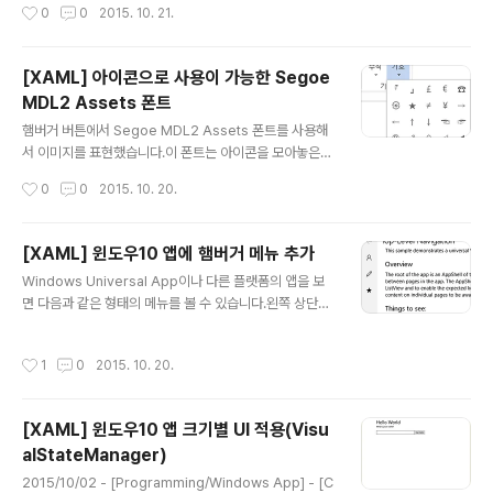
작성시간
0
0
2015. 10. 21.
0 앱을 생성합니다.Blank App으로 생성을 했으며 프로젝
는 것을 확인할 수 있습니다.이제 실제 ListView..
트는 TitleBarDemo라는 이름으로 작성했습니다.Main
Page.xaml 파일을 열고 태그 사이에 아래 코드를 추가합
[XAML] 아이콘으로 사용이 가능한 Segoe
니다. MainPage.xaml.h 파일에 아래 코드를 추가합니
MDL2 Assets 폰트
다.타이틀바는 Windows::UI::ViewManagement::Ap
글 내용
plicationViewTitleBar^를 통해서 접근할 수 있습니다.
햄버거 버튼에서 Segoe MDL2 Assets 폰트를 사용해
private: Windows::UI::ViewManagement::Applic
서 이미지를 표현했습니다.이 폰트는 아이콘을 모아놓은
ationViewTitleBa..
폰트입니다.Word를 실행해서 메뉴의 기호를 클릭하고 다
작성시간
0
0
2015. 10. 20.
른 기호를 선택합니다.기호를 추가할 수 있는 다이얼로그
가 표시가 됩니다.글꼴을 Segoe MDL2 Assets으로 설
정하면 다양한 아이콘이 표시되는 것을 확인할 수 있습니
[XAML] 윈도우10 앱에 햄버거 메뉴 추가
다.햄버거 버튼에서 사용한 E700 버튼도 있다는 것을 확
글 내용
Windows Universal App이나 다른 플랫폼의 앱을 보
인할 수 있습니다.리스트를 보면 햄버거 메뉴에 사용할 수
면 다음과 같은 형태의 메뉴를 볼 수 있습니다.왼쪽 상단의
있는 아이콘들을 볼 수 있습니다.양이 상당히 방대한 편이
버튼을 누르면 다음과 같이 메뉴가 펼쳐집니다.햄버거 메
기 때문에 대부분 원하는 아이콘을 발견할 수 있을 것입니
뉴(Hamburger Menu)라고 불리는 메뉴입니다.간단하
다.이미지를 따로 구하기 어려운 경우에 활용하시기 바랍
작성시간
1
0
2015. 10. 20.
게 햄버거 메뉴를 추가하는 방법에 대해서 알아보도록 하
니다.아래 링크는 몇몇 자주 사용될 아이콘들의 리스트를
겠습니다.먼저 Visual Studio 2015에서 프로젝트를 생
정리한 사이트입니다.http://mod..
성합니다.Templates > Visual C# > Windows > Uni
[XAML] 윈도우10 앱 크기별 UI 적용(Visu
versal로 이동해서 Blank App을 생성합니다.프로젝트
alStateManager)
이름은 HamburgerDemo 라고 작성하고 OK를 누릅니
글 내용
다.프로젝트가 생성되며 윈도우 10은 하나의 프로젝트로
2015/10/02 - [Programming/Windows App] - [C