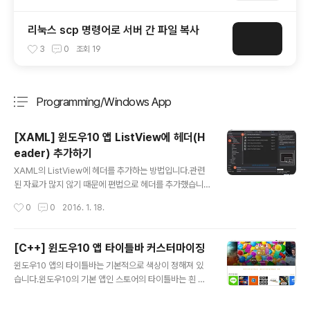
리눅스 scp 명령어로 서버 간 파일 복사
3
0
조회
19
Programming/Windows App
분류 전체보기
주요 글 목록
[XAML] 윈도우10 앱 ListView에 헤더(H
eader) 추가하기
글 내용
XAML의 ListView에 헤더를 추가하는 방법입니다.관련
된 자료가 많지 않기 때문에 편법으로 헤더를 추가했습니
다.ListView위에 선택이 되지 않는 ListView를 하나 더
작성시간
0
0
2016. 1. 18.
추가하는 방법을 사용했습니다.먼저 윈도우 10 앱 프로젝
트를 생성합니다.Universal의 Blank App을 선택하고
프로젝트 이름을 입력하고 OK를 누르면 됩니다.프로젝트
[C++] 윈도우10 앱 타이틀바 커스터마이징
가 생성되면 MainPage.xaml을 엽니다. 와 사이에 다음
글 내용
윈도우10 앱의 타이틀바는 기본적으로 색상이 정해져 있
과 같이 그리드를 나눠주는 코드를 추가합니다. 그리고 바
습니다.윈도우10의 기본 앱인 스토어의 타이틀바는 흰 바
로 아래에 헤더로 사용할 ListView를 추가합니다.선택이
탕에 검은색 글씨로 되어 있습니다.간단한 코드를 추가해
불가능하도록 SelectionMode와 IsHitTestVisible을
서 타이틀바를 수정할 수 있습니다.먼저 간단하게 윈도우1
속성을 사용합니다. 실행하면 헤더와 같이 상단에 추가되