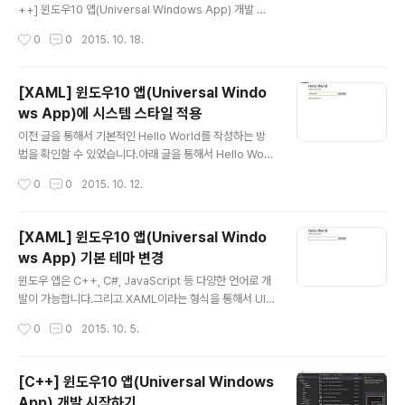
생성이 됩니다.햄버거 메뉴는 XAML의 SplitView를 통해
++] 윈도우10 앱(Universal Windows App) 개발 시
서 구현이 가능합니다.MainPage.xam..
작하기2015/10/05 - [Programming/Windows Ap
작성시간
0
0
2015. 10. 18.
p] - [XAML] 윈도우10 앱(Universal Windows App)
기본 테마 변경2015/10/12 - [Programming/Windo
ws App] - [XAML] 윈도우10 앱(Universal Window
[XAML] 윈도우10 앱(Universal Windo
s App)에 시스템 스타일 적용먼저 위에 있는 글을 따라서
ws App)에 시스템 스타일 적용
HelloWorld 프로젝트를 작성합니다.Windows Univer
글 내용
sal App은 하나의 프로젝트를 통해서 모든 플랫폼에 작동
이전 글을 통해서 기본적인 Hello World를 작성하는 방
하는 앱을 작성합니다.그렇기 때문에 일반 PC를 위해 작성
법을 확인할 수 있었습니다.아래 글을 통해서 Hello Worl
한 앱의 UI는 스마트폰에서는 적..
d를 작성하는 방법을 확인할 수 있습니다.2015/10/02 -
작성시간
0
0
2015. 10. 12.
[Programming/Windows App] - [C++] 윈도우10
앱(Universal Windows App) 개발 시작하기여기에 시
스템 스타일을 적용하는 방법입니다.먼저 기본적으로 Hell
[XAML] 윈도우10 앱(Universal Windo
o World를 실행하면 다음과 같이 실행됩니다.MainPag
ws App) 기본 테마 변경
e.xaml 파일을 열고 What's your name? 부분을 선택
글 내용
합니다.Properties Window(Alt + Enter)를 누르고 우
윈도우 앱은 C++, C#, JavaScript 등 다양한 언어로 개
측 상단의 스패너 모양의 아이콘을 클릭합니다.Text 그룹
발이 가능합니다.그리고 XAML이라는 형식을 통해서 UI
을 확장하고 크기를 12로 조절합니다. Miscellaneous
를 구현하게 됩니다.윈도우 10 앱을 기본적으로 작성하는
작성시간
0
0
2015. 10. 5.
그룹을..
방법은 아래의 링크를 참조하면 됩니다.2015/10/02 - [P
rogramming/Windows App] - [C++] 윈도우 앱(Un
iversal Windows App) 개발 시작하기기본적으로 윈도
[C++] 윈도우10 앱(Universal Windows
우 앱은 밝은 색상의 라이트 테마(Light Theme)을 사용
App) 개발 시작하기