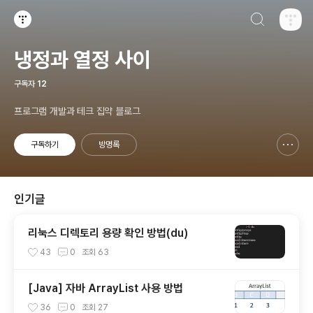
검색하기
티스토리
냉정과 열정 사이
구독자
12
프로그램 개발과 테크 집약 블로그
구독하기
방명록
신고하기 레이어
열기
인기글
리눅스 디렉토리 용량 확인 방법(du)
43
0
조회
63
[Java] 자바 ArrayList 사용 방법
36
0
조회
27