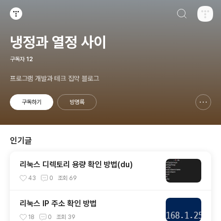
검색하기
티스토리
냉정과 열정 사이
구독자
12
프로그램 개발과 테크 집약 블로그
구독하기
방명록
신고하기 레이어
열기
인기글
리눅스 디렉토리 용량 확인 방법(du)
43
0
조회
69
리눅스 IP 주소 확인 방법
18
0
조회
39