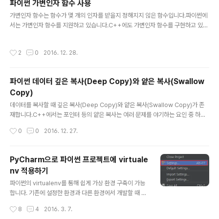
파이썬 가변인자 함수 사용
니다. 1. 프로젝트 생성 및 가상환경 생성먼저 파이썬 프로
글 내용
가변인자 함수는 함수가 몇 개의 인자를 받을지 정해지지 않은 함수입니다.파이썬에
젝트를 생성합니다.메뉴의 Create New Project를 실행
서는 가변인자 함수를 지원하고 있습니다.C++에도 가변인자 함수를 구현하고 있는
하면 됩니다.먼저 프로젝트 경로를 입력하고 우측의 설정
데 아래 링크에서 내부 구조를 확인할 수 있습니다.2014/12/07 - [Programmin
버튼을 클릭해서 Create VirtualEnv를 실행합니다.가상
g/C&C++] - 가변 인자(Variable Arguments) 내부 구조파이썬에서는 가변인자
환경 이름과 경로를 적당히 입력합니다.OK를 눌러서 가상
작성시간
2
0
2016. 12. 28.
를 받을 때 *을 붙여서 받습니다.다음과 같이 입력받는 숫자의 개수와 상관없이 합을
환경 생성을 완료합니다.가상환경 생성이 완료되면 Crea
구할 수 있는 함수를 만들 수 있습니다. def sum_all(*args): result = 0 for i in
t..
args: result += i return result print(sum_all(1, 2, 3, 4, 5)) print(sum_all
파이썬 데이터 깊은 복사(Deep Copy)와 얕은 복사(Swallow
(1, 2, 3, 4, 5, 6, 7..
Copy)
글 내용
데이터를 복사할 때 깊은 복사(Deep Copy)와 얕은 복사(Swallow Copy)가 존
재합니다.C++에서는 포인터 등의 얕은 복사는 여러 문제를 야기하는 요인 중 하나
입니다.C++에서 힙에 생성한 메모리를 해제된 이후에 다른 변수에서 참조하면 문
작성시간
0
0
2016. 12. 27.
제가 발생하게 됩니다.깊은 복사와 얕은 복사의 메모리 개념은 아래의 포스팅의 이미
지를 참조하면 됩니다.2015/01/14 - [Programming/C&C++] - 얕은 복사(Sh
allow Copy) vs 깊은 복사(Deep Copy)앝은 복사는 다른 변수가 동일한 메모리
PyCharm으로 파이썬 프로젝트에 virtuale
를 가리키게 됩니다.파이썬에서 리스트를 대입해서 생성하는 경우 얕은 복사가 발생
nv 적용하기
하게 됩니다. myList1 = [1, 2, 3, 4] myList2 = myList1 print(hex(id(..
글 내용
파이썬의 virtualenv를 통해 쉽게 가상 환경 구축이 가능
합니다. 기존에 설정한 환경과 다른 환경에서 개발할 때 새
로운 개발 환경을 생성하기 위해 사용됩니다. 파이참(PyC
작성시간
8
4
2016. 3. 7.
harm)에는 virtualenv가 번들로 포함되어 배포됩니다.