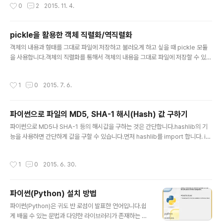
작성시간
0
2
2015. 11. 4.
제공하는 JetBRAINS에서 배포하는 프로그램입니다.아
래 링크를 통해서 Python을 먼저 설치합니다.3버전대를
설치하는 것을 추천합니다.2015/06/04 - [Programmi
pickle을 활용한 객체 직렬화/역직렬화
ng/Python] - 파이썬(Python) 설치 방법파이썬이 설치
글 내용
된 이후에 Pycharm을 설치하면 됩니다.아래 링크를 클릭
객체의 내용과 형태를 그대로 파일에 저장하고 불러오게 하고 싶을 때 pickle 모듈
하면 Pycharm 다운로드 페이지로 이동합니다.https://w
을 사용합니다.객체의 직렬화를 통해서 객체의 내용을 그대로 파일에 저장할 수 있습
ww.jetbrains.com/pycharm/download/커뮤니터 에
니다.그리고 저장된 객체는 다시 역 직렬화를 통해서 그대로 다시 값을 복원할 수 있
디션(Community Ed..
습니다.방법은 간단합니다.먼저 직렬화를 하는 방법은 다음과 같습니다. import pi
작성시간
1
0
2015. 7. 6.
ckle data = [{"Apple":1}, 5, ("C", "C++", "Python", "Java")] f = open
("D:\\data.bin", "wb") pickle.dump(data, f) 간단하게 파일을 쓰기 모드로 열고
객체를 pickle.dump()로 저장할 수 있습니다.파일을 열어보면 중간중간 Apple이
파이썬으로 파일의 MD5, SHA-1 해시(Hash) 값 구하기
나 Python 같은 문자를 확인할 수 있습니다.역직렬..
글 내용
파이썬으로 MD5나 SHA-1 등의 해시값을 구하는 것은 간단합니다.hashlib의 기
능을 사용하면 간단하게 값을 구할 수 있습니다.먼저 hashlib를 import 합니다. im
port hashlib 그리고 파일을 열어 줍니다. f = open("d:\\test.txt", "rb") 마지막으
로 다음과 같이 입력하면 16진수로 표현된 SHA-1값을 얻을 수 있습니다. hashlib.
작성시간
1
0
2015. 6. 30.
sha1(f.read()).hexdigest() 다만 이 방법으로는 큰 파일의 해시값을 구할 수가 없
기 때문에 다음과 같이 하면 됩니다. import hashlib def sha1_for_largefile(fil
epath, blocksize=8192): sha_1 = hashlib.sha1() try: f = open(file..
파이썬(Python) 설치 방법
글 내용
파이썬(Python)은 귀도 반 로섬이 발표한 언어입니다.쉽
게 배울 수 있는 문법과 다양한 라이브러리가 존재하는 언