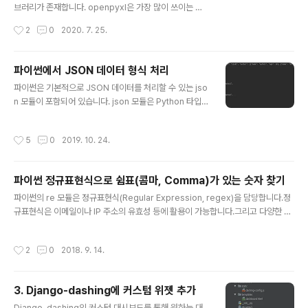
uantity', 'Unit Price', 'Total'] sample_list = [ [1, dat
브러리가 존재합니다. openpyxl은 가장 많이 쓰이는 엑
etime.date...
셀 라이브러리 중 하나입니다. 파이썬에서 openpyxl을
작성시간
2
0
2020. 7. 25.
활용해 엑셀 파일을 읽고 쓰는 법을 알아보겠습니다. 1. 새
로운 엑셀 파일 생성 먼저 새로운 엑셀 파일을 생성하고 셀
에 텍스트를 입력하는 방법입니다. openpyxl을 사용하려
파이썬에서 JSON 데이터 형식 처리
면 먼저 패키지를 추가해야 합니다. PyCarm을 기준으로
글 내용
파이썬은 기본적으로 JSON 데이터를 처리할 수 있는 jso
File > Settings 메뉴(Ctrl + Alt + S)로 이동합니다. 패
n 모듈이 포함되어 있습니다. json 모듈은 Python 타입을
키지 리스트의 우측에 보이는 '+' 버튼을 클릭해서 openp
JSON 형태의 문자열로 바꾸거나 그 반대의 기능을 제공
yxl을 추가합니다. 상단의 검색창을 이용해서 openpyxl
합니다. 1. JSON 형태 문자열과 파일 읽기 JSON 형태의
을 찾고 Install Package를 눌러서 설치합니다. 엑셀 파
작성시간
5
0
2019. 10. 24.
문자열을 읽기 위해 loads()를 사용합니다. import json
일을 작성하고 간단한 내용을 입력하..
data = '{"title": "Book1", "ISBN": "12345", "autho
r": [{"name": "autho1", "age": 30}, {"name": "auth
파이썬 정규표현식으로 쉼표(콤마, Comma)가 있는 숫자 찾기
o2", "age": 25}]}' json_data = json.loads(data) pri
글 내용
nt(json_data['title']) print(json_data['ISBN']) for a
파이썬의 re 모듈은 정규표현식(Regular Expression, regex)을 담당합니다.정
uthor in json_data..
규표현식은 이메일이나 IP 주소의 유효성 등에 활용이 가능합니다.그리고 다양한 패
턴에 따라서 파일명을 바꾼다거나 하는데도 활용할 수 있습니다.여기서 알아볼 정규
표현식 활용 방법은 쉼표로 구분된 숫자를 추출하는 것입니다.일반적으로 3자리마
작성시간
2
0
2018. 9. 14.
다 쉼표로 구분하는 숫자 표기방식을 찾는 방법입니다.쉼표로 구분되는 숫자는 다음
과 같은 형식의 숫자입니다.45,123-12,345.0154,321.23123,456,789 파이썬
정규표현식으로 표현하면 다음과 같습니다. import re def check_number(tex
3. Django-dashing에 커스텀 위젯 추가
t): regex = re.compile(r'((-)?\d{1,3}(,\d{3})*(\.\d+)?)') se..
글 내용
Django-dashing의 커스텀 대시보드를 통해 원하는 대