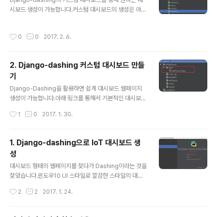
시보드 생성이 가능합니다.커스텀 대시보드의 생성은 아래
링크에서 확인이 가능합니다.2017/01/30 - [Program
ming/Python] - 2. Django-dashing 커스텀 대시보드
작성시간
0
0
2017. 2. 6.
만들기커스텀 위젯의 추가로 다양한 정보를 대시보드에 추
가할 수 있습니다. 1. 커스텀 위젯 생성커스텀 위젯을 생성
하기 위해 먼저 widgets.py 파일을 생성합니다.Django
2. Django-dashing 커스텀 대시보드 만들
Dashing이 제공하는 기본 위젯을 상속받아 새로운 위젯
기
생성이 가능합니다.기본적으로 제공되는 위젯을 임포트하
글 내용
고 내용을 작성하면 됩니다. # -*- encoding: utf-8 -*-
Django-Dashing을 활용하면 쉽게 대시보드 웹페이지
from dashing.widgets import NumberWidget fr
생성이 가능합니다.아래 링크를 통해서 기본적인 대시보드
om rando..
생성이 가능합니다.2017/01/24 - [Programming/Pyt
작성시간
1
0
2017. 1. 30.
hon] - Django-dashing으로 대시보드 웹페이지 생성
기본적인 대시보드는 커스텀이 불가능합니다. 원하는 대시
보드 형태로 커스터마이징을 하려면 몇 가지 작업이 추가
1. Django-dashing으로 IoT 대시보드 생
로 필요합니다. 1. 새로운 대시보드 생성먼저 __init__.py
성
파일이 위치한 곳에 'static' 디렉토리를 생성합니다.디렉
글 내용
토리를 생성하고 dashing-config.js 파일을 생성합니다.
대시보드 형태의 웹페이지를 찾다가 Dashing이라는 것을
파일 내용은 아래와 같이 작성합니다. /* global $, Dash
찾았습니다.윈도우10 UI 스타일로 깔끔한 스타일의 대시
board */ var dashboard = new Dashboard(); das
보드를 만들 수 있습니다.파이썬 장고(Django)를 위한 Dj
작성시간
2
2
2017. 1. 24.
hboard..
ango-dashing으로 쉽게 장고를 통해 사용할 수 있습니
다.Django-dashing을 설정하고 실행하는 방법입니다.
프로젝트는 파이썬 IDE인 PyCharm을 기준으로 설명합