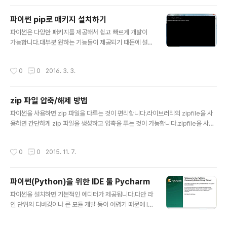
그래서 추가적인 설치를 하지 않고도 virtualenv를 사용
할 수 있습니다. PyCharm에서 virtualenv를 설정하는
파이썬 pip로 패키지 설치하기
방법을 알아보겠습니다. 먼저 PyCharm을 실행해서 프로
글 내용
파이썬은 다양한 패키지를 제공해서 쉽고 빠르게 개발이
젝트를 선택해서 엽니다. 메뉴에서 File > Settings를 클
가능합니다.대부분 원하는 기능들이 제공되기 때문에 설치
릭합니다. Settings가 화면에 표시되는 것을 확인할 수 있
만 하면 바로 사용할 수 있습니다.패키지 설치는 pip를 사
습니다. 좌측에서 Project:프로젝트명으로 된 메뉴를 선택
용하면 쉽게 설치가 가능합니다. 1. Windows에서 pip 설
합니다. 메뉴를 확장하면 보이는 Project Interpreter를
작성시간
0
0
2016. 3. 3.
치파이썬이 2.x(현재 2.7.11)과 3.x(현재 3.5.1)으로 버전
선택합니다. Project ..
이 분리되어 있습니다.2 버전과 3 버전은 문법 등이 달라
서 호환이 되지 않습니다.2.7 버전은 일반적으로 C:\Pyth
zip 파일 압축/해제 방법
on27\ 경로에 설치됩니다.이전에는 pip가 제공되지 않았
글 내용
지만 최근 배포되는 버전은 pip가 기본적으로 설치가 됩니
파이썬을 사용하면 zip 파일을 다루는 것이 편리합니다.라이브러리의 zipfile을 사
다.pip가 설치가 되지 않은 경우 파이썬 설치 경로\Script
용하면 간단하게 zip 파일을 생성하고 압축을 푸는 것이 가능합니다.zipfile을 사용
하위의 easy_install로 설치가 가능합니다. easy_install
한 압축과 압축해제 소스코드입니다. import zipfile import os def unzip(sour
pip이후에 pip로 패키지 설치..
ce_file, dest_path): with zipfile.ZipFile(source_file, 'r') as zf: zf.extract
작성시간
0
0
2015. 11. 7.
all(path=dest_path) zf.close() def zip(src_path, dest_file): with zipfile.
ZipFile(dest_file, 'w') as zf: rootpath = src_path for (path, dir, files) in o
s.walk(src_pa..
파이썬(Python)을 위한 IDE 툴 Pycharm
글 내용
파이썬을 설치하면 기본적인 에디터가 제공됩니다.다만 라
인 단위의 디버깅이나 큰 모듈 개발 등이 어렵기 때문에 ID
E가 필요합니다.파이참(Pycharm)을 설치하면 쉽게 파이
썬 개발이 가능합니다.Pycharm은 IntelliJ, CLion 등을