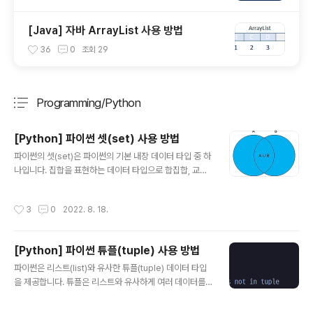
[Java] 자바 ArrayList 사용 방법
36
0
조회
29
Programming/Python
분류 전체보기
주요 글 목록
[Python] 파이썬 셋(set) 사용 방법
글 내용
파이썬의 셋(set)은 파이썬의 기본 내장 데이터 타입 중 하
나입니다. 집합을 표현하는 데이터 타입으로 합집합, 교집
합, 차집합 등의 연산을 지원합니다. 셋의 가장 큰 특징은
중복된 값을 허용하지 않는다는 점입니다. 또 하나의 특징
작성시간
3
0
2022. 8. 18.
은 순서가 없기 때문에 인덱스를 통해 값을 가져올 수 없다
는 점입니다. 파이썬의 셋(set) 데이터 타입에 대해 알아보
겠습니다. 1. set 생성 파이썬에서 set은 명시적으로 set()
[Python] 파이썬 튜플(tuple) 사용 방법
을 입력해서 생성할 수 있습니다. a = set() b = set([1, 1,
글 내용
2, 3]) a와 같이 빈 set을 생성하거나 리스트를 통해서 se
파이썬은 리스트(list)와 유사한 튜플(tuple) 데이터 타입
t을 생성할 수 있습니다. set은 중복을 허용하지 않기 때문
을 제공합니다. 튜플은 리스트와 유사하게 여러 데이터를
에 리스트에 동일한 값이 존재하는 경우 한 개만 set에 입
담을 수 있습니다. 다만 튜플은 한 번 생성된 데이터를 변경
력됩니다. 2. set 연산 파..
할 수 없다는 특징이 있습니다. 튜플은 값을 변경하지 않고