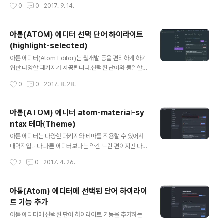
작성시간
0
0
2017. 9. 14.
를 사용하기 위한 설정 방법..
키지 이름은 wordcount 입니다. 먼저 패키지 설치를 위
해서 Settings를 실행합니다.윈도우 버전의 단축키는 Ctr
l + , 입니다.좌측의 메뉴에서 Install을 선택하고 wordco
아톰(ATOM) 에디터 선택 단어 하이라이트
unt를 찾으면 됩니다.가장 상단에 위치한 wordcount에
(highlight-selected)
서 Install 버튼을 클릭하면 설치가 진행됩니다.설치가 완
글 내용
료되면 Settings 버튼을 클릭해서 설정을 일부 수정합니
아톰 에디터(Atom Editor)는 웹개발 등을 편리하게 하기
다.항상 단어 수가 보이게 하려면 Always on에 체크하면
위한 다양한 패키지가 제공됩니다.선택된 단어와 동일한
됩니다.이제 전체 단어 수 혹은 선택된 단어 수(특정 범위만
단어의 하이라이트 기능은 IDE의 기본 기능 중 하나입니
작성시간
0
0
2017. 8. 28.
선택됐을 경우)를 우측 하단에서 확인 가능..
다.특정 변수의 사용 위치를 한 눈에 확인하고 싶을 때 사용
하면 편리합니다. 먼저 설치를 위해 File > Settings 메뉴
를 실행합니다.좌측 메뉴에서 Install을 선택하고 highlig
아톰(ATOM) 에디터 atom-material-sy
ht-selected를 검색합니다.검색된 목록에서 highlight-
ntax 테마(Theme)
selected에 위치한 Install 버튼을 누르면 설치가 진행됩
글 내용
니다.설치가 완료되면 Settings 메뉴가 표시되는데 누르
아톰 에디터는 다양한 패키지와 테마를 적용할 수 있어서
면 세부사항을 설정할 수 있습니다.다양한 설정이 가능합
매력적입니다.다른 에디터보다는 약간 느린 편이지만 다양
니다. 그 중에 Highlight Background와 Highlight In P
한 기능으로 편리하게 사용이 가능합니다.또한 다양한 테
작성시간
2
0
2017. 4. 26.
anes를 모두 선..
마(Theme)을 적용해서 원하는 형태로 사용할 수 있습니
다. 아톰 에디터의 다양한 테마 중 atom-material-synt
ax를 적용하는 방법입니다.깔끔한 신택스 하이라이트 등
아톰(Atom) 에디터에 선택된 단어 하이라이
으로 코드 작성에 도움이 되는 매력적인 테마입니다.먼저 F
트 기능 추가
ile > Settings 메뉴(단축키: Ctrl + ,)를 실행하고 Install
글 내용
메뉴로 이동합니다.우측의 Themes 버튼을 누르고 ato
아톰 에디터에 선택된 단어 하이라이트 기능을 추가하는