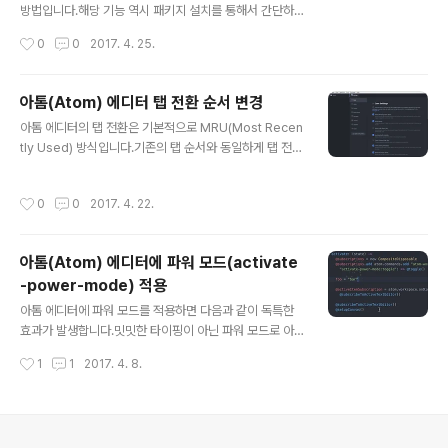
m-material-syntax를 입력해서 가장 상단의 결과를 In
방법입니다.해당 기능 역시 패키지 설치를 통해서 간단하
stall 합니다.다음으로 atom-material-ui를 검색해서 설
게 추가할 수 있습니다. 먼저 File > Settings 메뉴를 실행
작성시간
0
0
2017. 4. 25.
치합니다.이제 Theme으로 이동해서..
하거나 Ctrl + , 단축키를 실행합니다.좌측에서 Install 버
튼을 누르고 검색창에서 highlight selected를 검색합니
다.상단에 표시된 패키지의 Install 버튼을 클릭하면 설치
아톰(Atom) 에디터 탭 전환 순서 변경
가 진행됩니다.설치가 완료되면 설정에서 원하는 내용을
글 내용
아톰 에디터의 탭 전환은 기본적으로 MRU(Most Recen
선택하면 좀 더 눈에 띄게 표시할 수 있습니다.정상적으로
tly Used) 방식입니다.기존의 탭 순서와 동일하게 탭 전환
반영되면 다음과 같이 선택한 단어와 동일한 단어에 하이
이 되는 방식과는 다른 작동 방식입니다.최근에 사용한 탭
라이트 처리가 되서 쉽게 식별이 가능합니다.다만 아쉬운
을 기준으로 탭이 전환되기 때문에 기존 방식에 익숙하면
부분은 해당 기능이 한글에서는 동작하지 않는다는 점입니
작성시간
0
0
2017. 4. 22.
사용이 불편할 수 있습니다.다행히 아톰 에디터는 기존의
다.그래도 좀 더 편리하게 코딩 작업 등이 가능합니다.
탭 변경 방식으로 전환해서 사용할 수 있는 방법을 제공합
니다.탭 변경 순서를 기존과 같이 순차적으로 설정하는 방
아톰(Atom) 에디터에 파워 모드(activate
법은 다음과 같습니다. 먼저 File > Settings 메뉴를 통해
-power-mode) 적용
설정(Settings)을 실행합니다.설정은 Ctrl + , 단축키로도
글 내용
실행이 가능합니다. 좌측의 Packages를 선택하고 Tabs
아톰 에디터에 파워 모드를 적용하면 다음과 같이 독특한
패키지를 검색해서 찾습니다.화면의 tabs 패키지 안의 Se
효과가 발생합니다.밋밋한 타이핑이 아닌 파워 모드로 아
ttings 버튼을 클릭합니다.설정 목록 중에 En..
톰 에디터를 사용할 수 있습니다.코딩이나 문서 작성 등을
작성시간
1
1
2017. 4. 8.
할 때 지루하지 않게 사용이 가능합니다. 연속으로 문자를
입력하면 콤보가 발생합니다.파워 모드는 Activate-pow
er-mode를 설치해서 활성화시킬 수 있습니다.File > S
ettings 메뉴(Ctrl + ,)를 실행합니다.설정에서 Install을
의안내