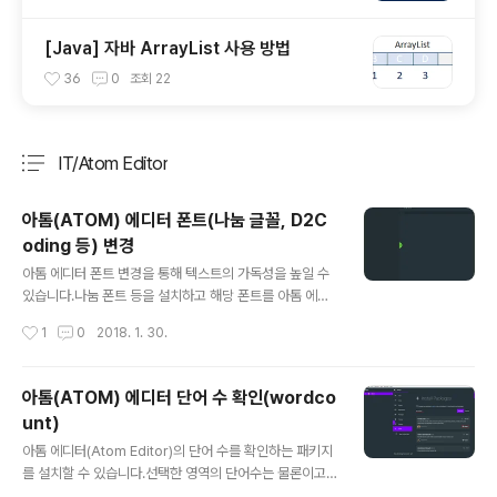
[Java] 자바 ArrayList 사용 방법
36
0
조회
22
IT/Atom Editor
분류 전체보기
주요 글 목록
아톰(ATOM) 에디터 폰트(나눔 글꼴, D2C
oding 등) 변경
글 내용
아톰 에디터 폰트 변경을 통해 텍스트의 가독성을 높일 수
있습니다.나눔 폰트 등을 설치하고 해당 폰트를 아톰 에디
터에서 사용할 수 있습니다.먼저 나눔 폰트는 아래 링크에
작성시간
1
0
2018. 1. 30.
서 다운로드가 가능합니다.http://hangeul.naver.com/
2017/nanum그리고 개발자를 위한 D2Coding 폰트는
아래 링크에서 다운로드가 가능합니다.https://github.co
아톰(ATOM) 에디터 단어 수 확인(wordco
m/naver/d2codingfont아톰 에디터에서 사용을 원하
unt)
는 폰트를 설치하면 준비가 완료됩니다. 아톰 에디터에서
글 내용
메뉴의 File > Settings 를 실행하거나 Ctrl + ,(comm
아톰 에디터(Atom Editor)의 단어 수를 확인하는 패키지
a)를 입력합니다.좌측 메뉴에서 Editor를 선택하면 Font
를 설치할 수 있습니다.선택한 영역의 단어수는 물론이고
Family라고 된 부분이 있습니다.다음은 D2Coding 폰트
전체 영역으로 단어 수를 간편하게 확인할 수 있습니다.패