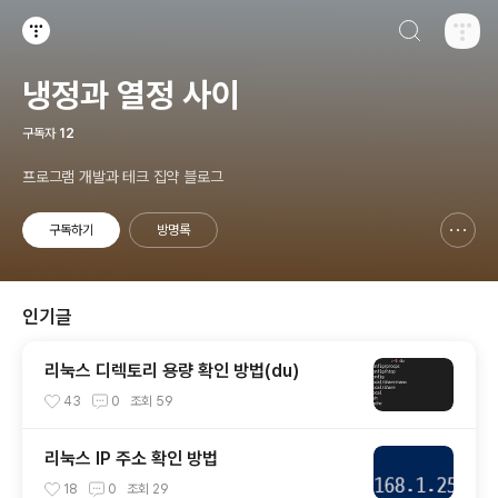
검색하기
티스토리
냉정과 열정 사이
구독자
12
프로그램 개발과 테크 집약 블로그
구독하기
방명록
신고하기 레이어
열기
인기글
리눅스 디렉토리 용량 확인 방법(du)
43
0
조회
59
리눅스 IP 주소 확인 방법
18
0
조회
29