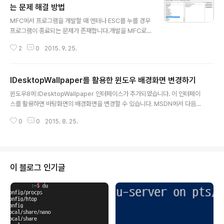
는 문제 해결 방법
글 내용
MFC에서 프로그램을 개발할 때 엔터나 ESC를 누를 경우
프로그램이 종료되는 문제가 존재합니다.개발을 MFC로
진행하면 누구나 한 번쯤은 경험하게 됩니다.이 문제를 해
2
0
2015. 9. 25.
결하기 위해 다음과 같은 방법으로 처리하면 됩니다.1. Pre
TranslateMessage() 메소드 재정의(Override)다이
얼로그 베이스의 프로젝트를 생성하면 해당 프로젝트명Dl
IDesktopWallpaper를 활용한 윈도우 배경화면 변경하기
g.cpp와 .h파일이 생성됩니다.해당 클래스의 PreTransl
글 내용
ateMessage() 메소드를 오버라이딩하는 방법입니다.이
윈도우8에 IDesktopWallpaper 인터페이스가 추가되었습니다. 이 인터페이
메소드는 메시지가 처리되기 전에 호출이 되는 함수입니
스를 활용하면 바탕화면의 배경화면을 변경할 수 있습니다. MSDN에서 다음과
다.여기서 키보드의 엔터와 ESC 메시지를 거르게 하면 됩
같이 확인할 수 있습니다. https://msdn.microsoft.com/en-us/library/w
니다.먼저 Class Wizard를 실행(Ctrl + Shift + X)합니
0
0
2015. 8. 25.
indows/desktop/hh706946(v=vs.85).aspx 메소드의 이름이 직관적이
다.Class name에는 Dlg가 뒤에 붙은 클래스..
기 때문에 기능을 쉽게 알 수 있습니다. 배경화면의 색을 지정하거나 이미지, 슬
라이드쇼의 설정이 가능합니다. 또한 화면의 해상도를 가져올 수도 있습니다. #
include #include #include #include int main() { ::CoInitializeEx(null
ptr, COINIT_APARTMENTTHREADED); CComPtr pWall..
이 블로그 인기글