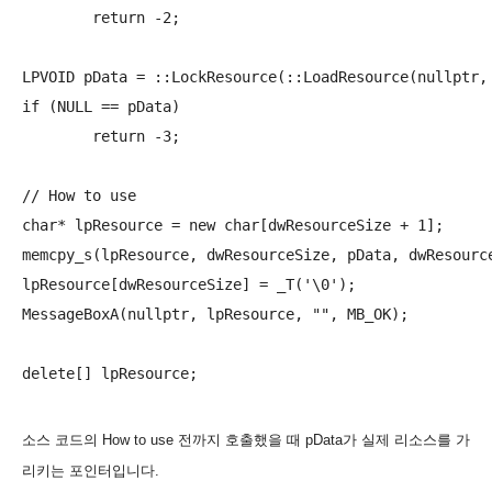
	return -2;

LPVOID pData = ::LockResource(::LoadResource(nullptr, 
if (NULL == pData)

	return -3;

// How to use

char* lpResource = new char[dwResourceSize + 1];

memcpy_s(lpResource, dwResourceSize, pData, dwResource
lpResource[dwResourceSize] = _T('\0');

MessageBoxA(nullptr, lpResource, "", MB_OK);

소스 코드의 How to use 전까지 호출했을 때 pData가 실제 리소스를 가
리키는 포인터입니다.