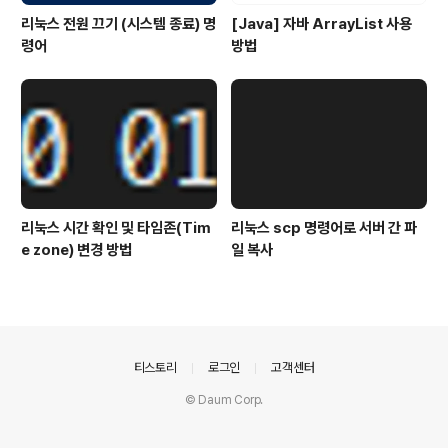
리눅스 전원 끄기 (시스템 종료) 명
[Java] 자바 ArrayList 사용
령어
방법
리눅스 시간 확인 및 타임존(Tim
리눅스 scp 명령어로 서버 간 파
e zone) 변경 방법
일 복사
의안내
티스토리
로그인
고객센터
© Daum Corp.