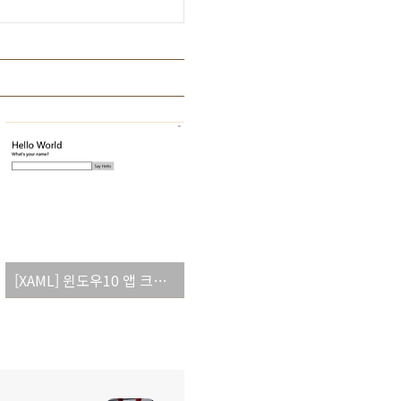
[XAML] 윈도우10 앱 크기별 UI 적용(VisualStateManager)