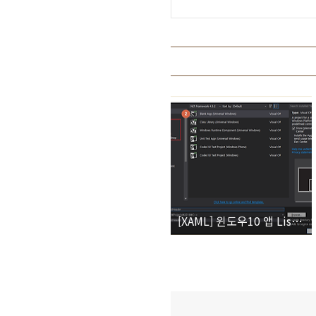
[XAML] 윈도우10 앱 ListView에 헤더(Header) 추가하기