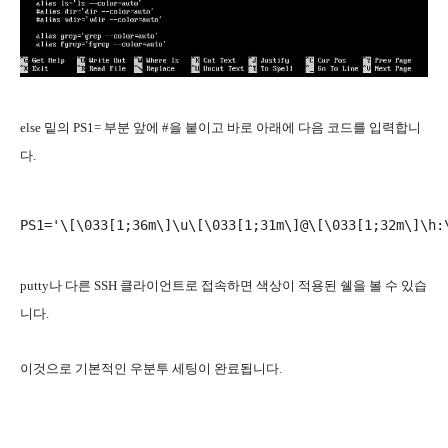
else 밑의 PS1= 부분 앞에 #을 붙이고 바로 아래에 다음 코드를 입력합니
다.
PS1='\[\033[1;36m\]\u\[\033[1;31m\]@\[\033[1;32m\]\h:
putty나 다른 SSH 클라이언트로 접속하면 색상이 적용된 쉘을 볼 수 있습
니다.
이것으로 기본적인 우분투 세팅이 완료됩니다.