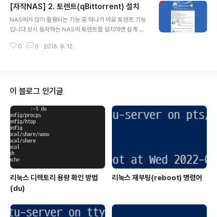
[자작NAS] 2. 토렌트(qBittorrent) 설치
ver다운로드 버튼을 누르면 sourceforge를 통해서 바
글 내용
로 다운로드가 가능합니다.받은 파일을 실행해서 FileZilla
NAS에서 많이 활용되는 기능 중 하나가 바로 토렌트 기능
서버 설치를 합니다.FileZilla 서버 설치를 위해 동의(I Ag
입니다.상시 동작하는 NAS에 토렌트를 설치하면 쉽게 시
ree) 버튼을 눌러서 설치를 진행합니다.FileZilla Server
딩이 가능합니다.다만 토렌트로 받거나 올리는 자료의 저
(Service)를 포함한 설치 옵..
0
0
2016. 8. 12.
작권은 반드시 신경써야 합니다.토렌트 클라이언트 중 하
나인 qBittorrent를 설치해서 토렌트를 사용하는 방법입
니다.qBittorrent는 μTorrent와 달리 광고나 불필요한
플러그인 등이 설치되지 않는 토렌트입니다. 1. qBittorre
nt 설치아래 사이트에서 최신 버전의 qBittorrent를 다운
이 블로그 인기글
로드 받습니다.http://www.qbittorrent.org/downloa
d.php대부분의 OS를 지원하기 때문에 설치된 OS에 맞
게 다운로드를 하면 됩니다.윈도우 버전은 가장 위에 있기
때문에 눌러서 다운로드 받으면 됩니다.다운로드..
리눅스 디렉토리 용량 확인 방법
리눅스 재부팅(reboot) 명령어
(du)