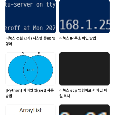
리눅스 전원 끄기 (시스템 종료) 명
리눅스 IP 주소 확인 방법
령어
[Python] 파이썬 셋(set) 사용
리눅스 scp 명령어로 서버 간 파
방법
일 복사