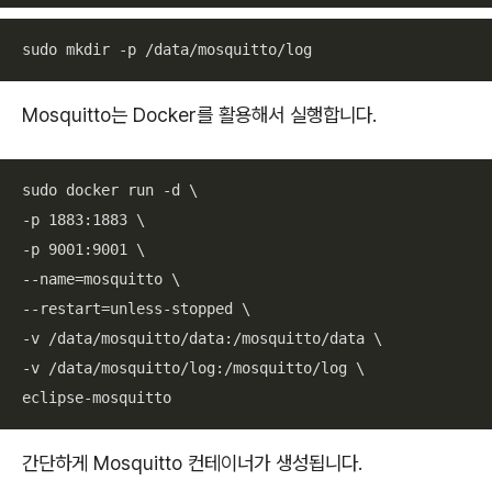
sudo mkdir -p /data/mosquitto/log
Mosquitto는 Docker를 활용해서 실행합니다.
sudo docker run -d \

-p 1883:1883 \

-p 9001:9001 \

--name=mosquitto \

--restart=unless-stopped \

-v /data/mosquitto/data:/mosquitto/data \

-v /data/mosquitto/log:/mosquitto/log \

eclipse-mosquitto
간단하게 Mosquitto 컨테이너가 생성됩니다.