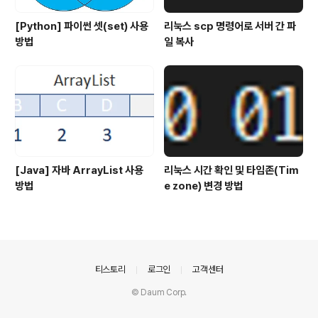
[Python] 파이썬 셋(set) 사용
리눅스 scp 명령어로 서버 간 파
방법
일 복사
[Java] 자바 ArrayList 사용
리눅스 시간 확인 및 타임존(Tim
방법
e zone) 변경 방법
의안내
티스토리
로그인
고객센터
© Daum Corp.