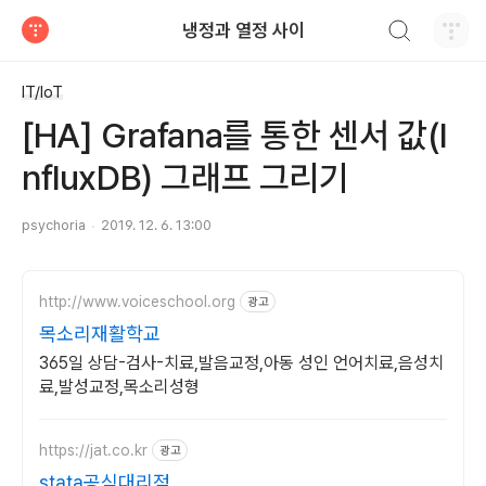
검색하기
냉정과 열정 사이
티스토리
IT/IoT
[HA] Grafana를 통한 센서 값(I
nfluxDB) 그래프 그리기
psychoria
2019. 12. 6. 13:00
http://www.voiceschool.org
광고
목소리재활학교
365일 상담-검사-치료,발음교정,아동 성인 언어치료,음성치
료,발성교정,목소리성형
https://jat.co.kr
광고
stata공식대리점