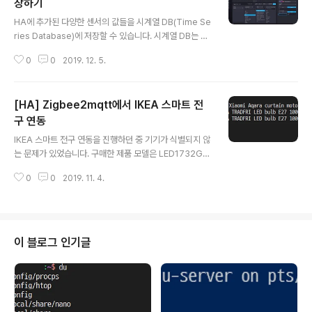
장하기
글 내용
HA에 추가된 다양한 센서의 값들을 시계열 DB(Time Se
ries Database)에 저장할 수 있습니다. 시계열 DB는 시
시각각 변하는 센서 값 등을 저장할 때 유용합니다. Influx
0
0
2019. 12. 5.
DB나 Prometheus 등이 시계열 DB로 아래와 같이 그래
프로 값을 확인할 수 있습니다. InfluxDB를 활용해서 HA
의 센서들의 값을 저장하는 방법을 알아보겠습니다. 1. Do
[HA] Zigbee2mqtt에서 IKEA 스마트 전
cker를 통한 InfluxDB 설치 공식 이미지가 제공되는 Do
cker를 통해서 InfluxDB를 설치합니다. 먼저 InfluxDB의
구 연동
글 내용
설정 파일들을 저장할 디렉터리를 생성합니다. sudo mk
IKEA 스마트 전구 연동을 진행하던 중 기기가 식별되지 않
dir -p /data/influxdb Influx 기본 설정 파일을 생성하기
는 문제가 있었습니다. 구매한 제품 모델은 LED1732G11
위해서 아래 명령어를 입력합니다. sudo bash -c "doc
으로 1000 루멘의 제품입니다. Zigbee2mqtt에서 지원
k..
0
0
2019. 11. 4.
하는 제품인데 아래와 같은 에러가 표시됩니다. Device
with modelID 'TRADFRI bulb E26 WS opal 1000l
m' is not supported. 결론은 Zigbee2mqtt의 Dock
er 이미지가 최신이 아니어서 발생하는 문제였습니다. 현
재 기준으로 latest 빌드가 약 2달 전에 머물러 있습니다.
이 블로그 인기글
최신 버전을 사용하려면 latest-dev를 사용하면 됩니다.
2019년 11월 4일 이후에 빌드된 latest는 그대로 사용해
도 됩니다. 기존 사용 중인 컨테이너가 존재하면 먼저 삭제
하고 진행합니..