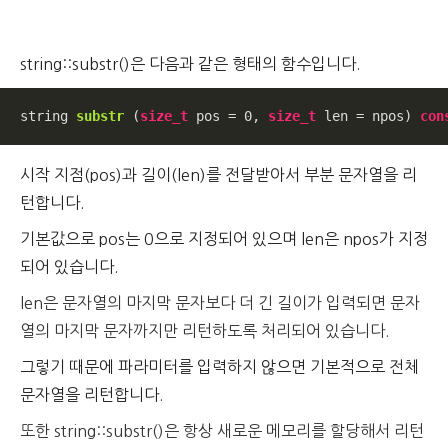
string::substr()은 다음과 같은 형태의 함수입니다.
string 
substr
(
size_t
 pos = 
0
, 
size_t
 len = npos)
con
시작 지점(pos)과 길이(len)를 전달받아서 부분 문자열을 리
턴합니다.
기본값으로 pos는 0으로 지정되어 있으며 len은 npos가 지정
되어 있습니다.
len은 문자열의 마지막 문자보다 더 긴 길이가 입력되면 문자
열의 마지막 문자까지만 리턴하도록 처리되어 있습니다.
그렇기 때문에 파라미터를 입력하지 않으면 기본적으로 전체
문자열을 리턴합니다.
또한 string::substr()은 항상 새로운 메모리를 할당해서 리턴