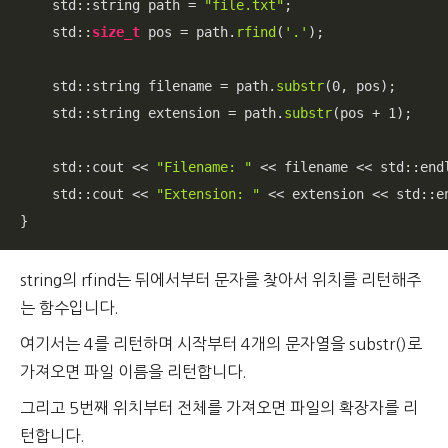
    std::string path = 
"file.txt"
;

    std::
size_t
 pos = path.
rfind
(
'.'
);

    std::string filename = path.
substr
(
0
, pos);

    std::string extension = path.
substr
(pos + 
1
);

    std::cout << 
"Filename: "
 << filename << std::endl
    std::cout << 
"Extension: "
 << extension << std::en
}
string의 rfind는 뒤에서부터 문자를 찾아서 위치를 리턴해주
는 함수입니다.
여기서는 4를 리턴하며 시작부터 4개의 문자열을 substr()로
가져오면 파일 이름을 리턴합니다.
그리고 5번째 위치부터 전체를 가져오면 파일의 확장자를 리
턴합니다.