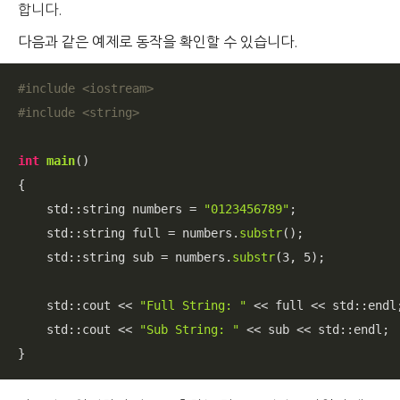
합니다.
다음과 같은 예제로 동작을 확인할 수 있습니다.
#
include
<iostream>
#
include
<string>
int
main
()
{

    std::string numbers = 
"0123456789"
;

    std::string full = numbers.
substr
();

    std::string sub = numbers.
substr
(
3
, 
5
);

    std::cout << 
"Full String: "
 << full << std::endl;
    std::cout << 
"Sub String: "
 << sub << std::endl;

}