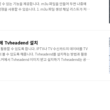
 수 있는 기능을 제공합니다. m3u 파일을 만들어 두면 나중에
정을 사용할 수 있습니다. 1. m3u 파일 생성 채널 리스트가 저장
#EXTM3U #EXTINF:-1 tvg-id="103" tvg-logo="로고
="연예/오락",KBS 드라마 udp://x.x.x.x:xxxxx #EXTINF:-1
SBS Plus udp://x.x.x.x:xxxxx S사의 경우 udp를 사용하며 타사
에 Tvheadend 설치
로 활용할 수 있도록 합니다. IPTV나 TV 수신카드의 데이터를 TV
 볼 수 있도록 해줍니다. Tvheadend를 설치하는 방법과 활용
커에서 Tvheadend 이미지 받고 설치하기 Tvheadend는 공식
로 보입니다. 그래도 다양한 유저가 제공하는 커스텀 이미지가
 많은 tobbenb/tvheadend-unstable을 다운로드 받아서
 통해서 도커파일 등의 내용을 확인할 수 있습니다.
bbenb/tvheadend-unstable/ 이미..