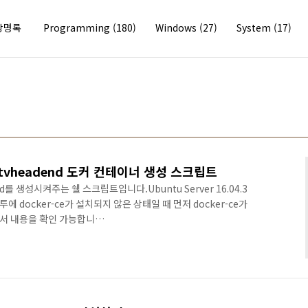
방명록
Programming
(180)
Windows
(27)
System
(17)
tvheadend 도커 컨테이너 생성 스크립트
d를 생성시켜주는 쉘 스크립트입니다.Ubuntu Server 16.04.3
 docker-ce가 설치되지 않은 상태일 때 먼저 docker-ce가
서 내용을 확인 가능합니
ria/ChannelListMaker/blob/master/start.sh 전체적인 동
 동작 방식 스크립트 동작 방식은 다음과 같습니다. ◆ 쉘 프롬프트
shell prompt color 부분 삭제) ◆ docker-ce 설치 여부
킵)◆ tvheadend 컨테이너..