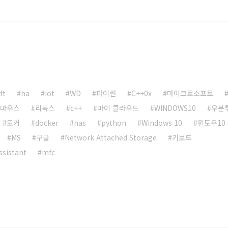
ft
ha
iot
WD
파이썬
C++0x
마이크로소프트
마우스
리눅스
c++
마이 클라우드
WINDOWS10
우분
도커
docker
nas
python
Windows 10
윈도우10
MS
구글
Network Attached Storage
키보드
sistant
mfc