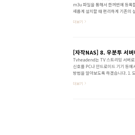
m3u 파일을 통해서 한꺼번에 등록할
새롭게 설치할 때 편리하게 기존의 설
된 m3u 파일의 형식은 다음과 같습니다. 
더보기
url" tvh-chnum="1" tvh-tags
tvg-id="170" tvh-chnum="2",
는 rtp 프로토..
[자작NAS] 8. 우분투 서버
Tvheadend는 TV 스트리밍 서버
신호를 PC나 안드로이드 기기 등에서
방법을 알아보도록 하겠습니다. 1. 도
적으로 제공되는 이미지는 없는 것으
더보기
존재합니다. 그 중 다운로드 횟수가 가장
설치하도록 하겠습니다. 아래 주소를
https://hub.docker.com/r/to