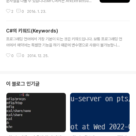
문자열을 나눌 수 있습니다.MFC에서는 AfxExtractSub
String() 함수를 통해서 문자열을 토큰 단위로 나눌 수 있
2
0
2016. 1. 23.
습니다.아래 링크를 클릭하면 AfxExtractSubString()
함수에 대한 내용을 확인할 수 있습니다.2015/06/22 -
[Programming/Win32&MFC&COM] - CString 토
C#의 키워드(Keywords)
큰(Token)으로 분리시키기(AfxExtractSubString)C#
글 내용
에서는 String.Split()으로 쉽게 파싱할 수 있습니다.C#에
프로그래밍 언어에서 가장 기본이 되는 것은 키워드입니다. 보통 프로그래밍 언
서 String.Split으로 문자열을 파싱하는 방법입니다. stati
어에서 예약어는 특별한 기능을 하기 때문에 변수명으로 사용이 불가능합니다.
c void Main(string[] args) { string text = "ABC\nD
다만 C#에서는 @를 앞에 추가하면 변수명으로 사용이 가능합니다.@if 등의
EF\tGHI JKL"; ch..
0
0
2014. 12. 25.
변수명으로 생성이 가능합니다.다만 굳이 저렇게 변수명을 지을 필요는 없을 것
같습니다.C#이 지원하는 키워드는 다음과 같습니다. abstract as base boo
l break byte case catch char checked class const continue deci
mal default delegate do double else enum event explicit extern f
alse finally fixed float for foreach goto if implicit ..
이 블로그 인기글