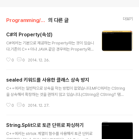
더보기
Programming/CSharp
의 다른 글
C#의 Property(속성)
글 내용
C#에서는 기본으로 제공하는 Property라는 것이 있습니
다.기존의 C++이나 JAVA 같은 경우에는 Property와
같은 역할을 하는 것이 Getter와 Setter라는 함수입니다.
0
0
2014. 12. 26.
객체의 속성을 나타내는 멤버 변수는 대부분 private 내지
는 protected 형식으로 정의가 됩니다.하지만, 이렇게 되
면 외부에서는 직접 접근이 불가능합니다. 이럴 때, Gette
sealed 키워드를 사용한 클래스 상속 방지
r와 Setter를 사용해서 값을 수정하고 가져오게 됩니다.기
글 내용
존에는 클래스가 int x와 int y를 갖고 있을 때, 이 값을 가
C++에서는 일반적으로 상속을 막는 방법이 없었습니다.MFC에서는 CString
져올 때는 GetX()를 사용하고 SetX()를 생성해서 값을 입
을 상속해서 확장하는 것을 권하지 않고 있습니다.(CString은 CStringT 템플
력할 때 사용합니다.해당 클래스를 사용하는 입장이나 작
릿을 사용하게 되어 있는데 소멸자가 virtual이 아닙니다.)하지만 이것을 강제
성하는 입장이나 굉장히 불편한 방법입니다.그래서 C#에
0
0
2014. 12. 27.
할 방법은 없었습니다.다만 C++11 이후에 상속을 막을 수 있는 키워드가 추가
서는 Property라는 것을 기본적으로 ..
되었습니다.다음 링크에서 확인이 가능합니다.2014/12/21 - [Programmin
g/C++11&14] - [C++11] final과 override물론 생성자등을 private로 선
String.Split으로 토큰 단위로 파싱하기
언하거나 하면, 원하는 기능을 구현할 수는 있습니다.하지만 C#에서는 좀 더 쉽
글 내용
게 상속을 막을 수 있는 장치가 마련되어 있습니다.이렇게 무분별한 상속을 막
C++에서는 strtok 계열의 함수를 사용해서 토큰 단위로
기 위해서 C#에서는 sealed라는 키워드가 ..