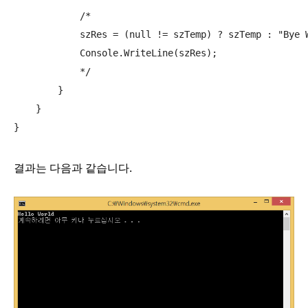
            /*

            szRes = (null != szTemp) ? szTemp : "Bye W
            Console.WriteLine(szRes);

            */

        }

    }

결과는 다음과 같습니다.