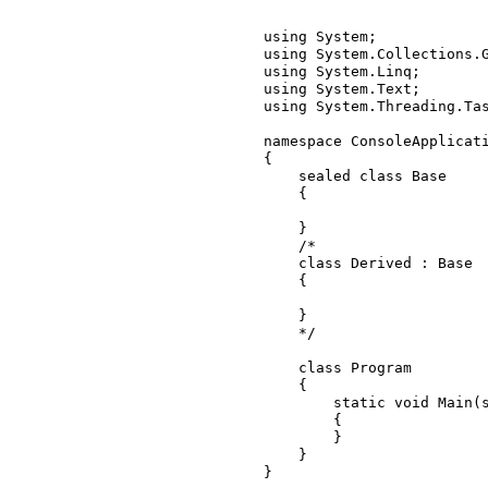
using System;

using System.Collections.G
using System.Linq;

using System.Text;

using System.Threading.Tas
namespace ConsoleApplicati
{

    sealed class Base

    {

    }

    /*

    class Derived : Base

    {

    }

    */

    class Program

    {

        static void Main(string[] args)

        {

        }

    }
