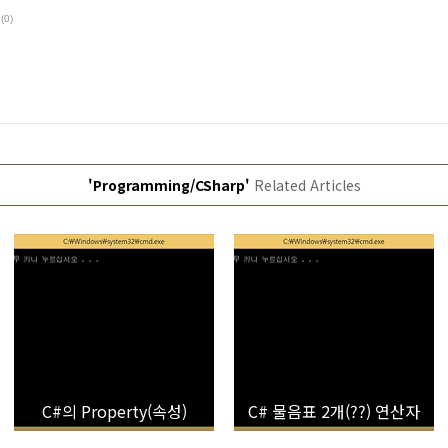
(0)
'Programming/CSharp'
Related Articles
C#의 Property(속성)
C# 물음표 2개(??) 연산자