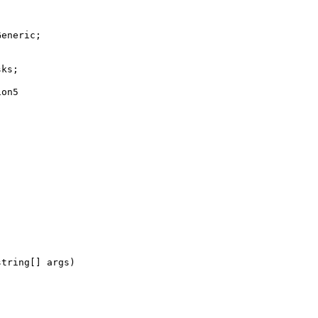
eneric;

ks;

on5
