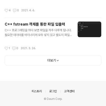
[]를 통해 빈 리스트를 생성(a)할 수 있습니다. 혹은 리스트
내용은 아래 링크에서 확인 가능합니다. 2020.11.11 - [Pr
에 데이터를 넣으면서 생성(b)하거나 list(..
ogramming/Java] - [Java] 자바 ArrayList 사용 방법
작성시간
4
0
2021. 4. 6.
2020.11.28 - [Programming/Java] - [Java] 자바 Li
nkedList 사용 방법 Vector는 컬렉션 프레임워크(Colle
ction Framework)가 존재하기 전에 추가된 레거시 클래
C++ fstream 객체를 통한 파일 입출력
스 중 하나입니다. 현재는 제너릭 등을 지원할 수 있도록 재
글 내용
설계되어 있습니다. 내부에 배열을 가지고 있으며 순서대
C++ 프로그래밍을 하다 보면 파일을 자주 다루게 됩니다.
로 값들이 저장됩니다. Vector와 ArrayList는 거의 유사
필요한 데이터를 바이너리에 모두 넣지 않고 별도의 파일
한 형태의 클래스로 크기가 가변적..
로 분리해서 읽어올 수 있습니다. C++은 파일 입출력을
지원하기 위한 ifstream, ofstream 클래스를 제공합니
작성시간
1
0
2021. 3. 26.
다. 파일 입출력을 처리하는 방법을 알아보겠습니다. 1. 파
일 생성 및 열기 C++의 ifstream이나 ofstream을 사용
하려면 헤더를 추가해야 합니다. #include ofstream은
더보기
파일에 기록할 때 사용하고 ifstream은 파일에 저장된 데
이터를 읽어올 때 사용합니다. 입력과 출력이 모두 가능한 f
stream 클래스 역시 존재합니다. 클래스의 open() 메소
드를 통해 파일을 열거나 생성할 수 있습니다. std::ofstre
am ofs; ofs.open("파일..
의안내
티스토리
로그인
고객센터
© Daum Corp.