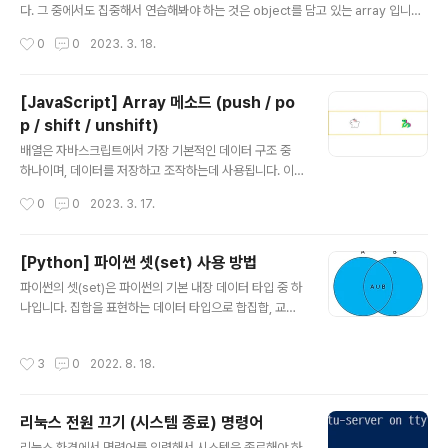
사항으로 함수를 실행할 때 이 값으로 전달할 값입니다...
다. 그 중에서도 집중해서 연습해봐야 하는 것은 object를 담고 있는 array 입니다.
const emojis = [ {name: '호랑이', emoji:'🐅'}, {name: '토끼', emoji:'🐇'}, {n
작성시간
0
0
2023. 3. 18.
ame: '용', emoji:'🐉'}, {name: '고양이', emoji:'🐈'} ]; 1. push() - 배열 끝에 하
나 이상의 요소를 추가하고 배열의 새 길이를 반환합니다. emojis.push({name:
'소', emoji:'🐄'}); console.log(emojis); /* 결과 {name: '호랑이', emoji:'🐅'},
[JavaScript] Array 메소드 (push / po
{name: '토끼', emoji:'🐇'}, {name: '용', emoj..
p / shift / unshift)
글 내용
배열은 자바스크립트에서 가장 기본적인 데이터 구조 중
하나이며, 데이터를 저장하고 조작하는데 사용됩니다. 이
블로그에서는 자바스크립트에서 가장 일반적으로 사용되
작성시간
0
0
2023. 3. 17.
는 배열 방법에 대해 확인할 예정입니다. 1. push() - 배열
끝에 하나 이상의 요소를 추가하고 배열의 새 길이를 반환
합니다. const arr = ['🐅','🐇','🐉', '🐈']; arr.push('🐄');
[Python] 파이썬 셋(set) 사용 방법
console.log(arr); // 결과 ['🐅','🐇','🐉', '🐈','🐄'] 2. po
글 내용
파이썬의 셋(set)은 파이썬의 기본 내장 데이터 타입 중 하
p() - 배열에서 마지막 요소를 제거하고 해당요소를 반환
나입니다. 집합을 표현하는 데이터 타입으로 합집합, 교집
합니다. const arr = ['🐅','🐇','🐉', '🐈']; arr.pop(); con
합, 차집합 등의 연산을 지원합니다. 셋의 가장 큰 특징은
sole.log(arr); // 결과:[ '🐅','🐇','🐉'] 3.shift() - 배열에
중복된 값을 허용하지 않는다는 점입니다. 또 하나의 특징
서 ..
작성시간
3
0
2022. 8. 18.
은 순서가 없기 때문에 인덱스를 통해 값을 가져올 수 없다
는 점입니다. 파이썬의 셋(set) 데이터 타입에 대해 알아보
겠습니다. 1. set 생성 파이썬에서 set은 명시적으로 set()
리눅스 전원 끄기 (시스템 종료) 명령어
을 입력해서 생성할 수 있습니다. a = set() b = set([1, 1,
글 내용
2, 3]) a와 같이 빈 set을 생성하거나 리스트를 통해서 se
리눅스 환경에서 명령어를 입력해서 시스템을 종료해야 하