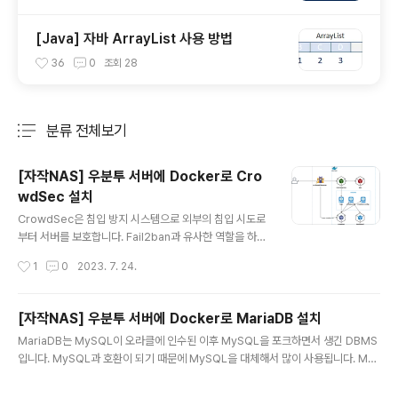
[Java] 자바 ArrayList 사용 방법
36
0
조회
28
분류 전체보기
주요 글 목록
[자작NAS] 우분투 서버에 Docker로 Cro
wdSec 설치
글 내용
CrowdSec은 침입 방지 시스템으로 외부의 침입 시도로
부터 서버를 보호합니다. Fail2ban과 유사한 역할을 하지
만 동작 방식은 조금 다릅니다. Fail2ban은 각 서비스의
작성시간
1
0
2023. 7. 24.
로그들을 스캔해서 실패한 로그인 등에 대한 로그를 기반
으로 IP를 차단합니다. CrowdSec는 CrowdSec을 설
치한 사람들의 로그를 분석해서 각 사용자로부터 수집한
[자작NAS] 우분투 서버에 Docker로 MariaDB 설치
악성 IP들을 차단합니다. 여러 사용자들이 공유하는 정보
글 내용
MariaDB는 MySQL이 오라클에 인수된 이후 MySQL을 포크하면서 생긴 DBMS
를 기반으로 IP를 차단하기 때문에 더 많은 정보를 활용할
입니다. MySQL과 호환이 되기 때문에 MySQL을 대체해서 많이 사용됩니다. Mar
수 있습니다. 또한, CrowdSec은 Traefik이나 Cloudfl
iaDB는 DB를 사용하는 다양한 소프트웨어와 연동이 가능합니다. Docker Comp
are 등과 같은 서비스와 연동하기 위한 바운서(Bouncer
ose로 MariaDB를 실행하는 방법을 알아보겠습니다. 1. docker-compose.yml
s)를 제공합니다. CrowdSec을 적용해서 서버의 보안을