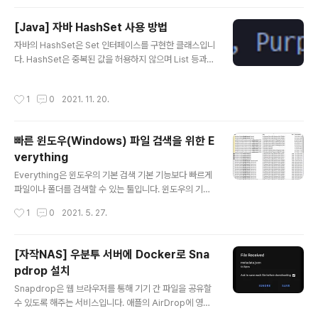
리지를 연동하면 로컬 디렉토리처럼 접근이 가능합니다.
특히 무제한 구글 드라이브를 연동하면 무제한의 공간을
[Java] 자바 HashSet 사용 방법
활용하는 것이 가능합니다. 또한 암호화를 지원하기 때문
글 내용
자바의 HashSet은 Set 인터페이스를 구현한 클래스입니
에 암호화된 파일명과 디렉토리명은 물론이고 내용도 암호
다. HashSet은 중복된 값을 허용하지 않으며 List 등과는
화해서 보관할 수 있습니다. 암호화를 하지 않고 구글 드라
다르게 입력한 순서가 보장되지 않습니다. HashSet의 특
이브를 연동하는 방법은 아래 링크를 참조하면 됩니다. 20
징을 정리하면 다음과 같습니다. 중복된 값을 허용하지 않
22.02.08 - [IT/NAS] - [자작NAS] 우분투 서버에 Doc
작성시간
1
0
2021. 11. 20.
음 입력한 순서가 보장되지 않음 null을 값으로 허용 중복
ker로 rclone 설치 및 구글 드라이브 연동 [자작NAS..
된 값을 허용하지 않는 특징이 있기 때문에 값의 존재 유무
를 파악할 때 사용할 수 있습니다. HashSet의 내부 코드
빠른 윈도우(Windows) 파일 검색을 위한 E
를 보면 HashMap을 사용해서 구현이 되어 있는 것을 볼
verything
수 있습니다. 자바의 HashSet을 활용하는 방법을 알아보
글 내용
겠습니다. 1. HashSet 생성 자바에서 HashSet을 사용하
Everything은 윈도우의 기본 검색 기본 기능보다 빠르게
려면 아래 구문을 추가해야 합니다. import java.util.Has
파일이나 폴더를 검색할 수 있는 툴입니다. 윈도우의 기본
hSet; HashSet을 생성하는 방..
검색 기능은 상황에 따라 상당한 시간이 걸립니다. Everyt
작성시간
1
0
2021. 5. 27.
hing을 사용하면 기본 검색 기능보다 빠르게 파일이나 폴
더를 찾을 수 있습니다. Everything을 설치하고 사용하는
방법을 알아보겠습니다. Everything은 아래 링크에서 다
[자작NAS] 우분투 서버에 Docker로 Sna
운로드가 가능합니다. voidtools voidtools Everythin
pdrop 설치
g 실시간 파일/폴더 검색 작은 설치파일 깔끔하고 단순한
글 내용
UI 빠른 파일 색인 빠른 검색 최저 자원 사용 쉬운 파일 공
Snapdrop은 웹 브라우저를 통해 기기 간 파일을 공유할
유 실시간 갱신 등등... Everything 1.4.1.1005 다운로드
수 있도록 해주는 서비스입니다. 애플의 AirDrop에 영감
32비트 설치파일 64비 voidtools.com Everything 설
을 받아서 제작되었다고 합니다. 아래 링크는 Snapdrop