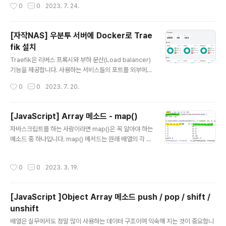
작성시간
0
0
2023. 7. 24.
파일에 MariaDB 추가 현재 최신 버전인 11.0.2를 기준으로 설치를 진행하겠습니
강화시키는 방법을 알아보겠습니다. 1. CrowdSec ..
다. docker-compose.yml 파일을 생성해서 MariaDB를 추가할 수 있습니다. s
udo nano ~/docker-compose.yml 다음과 같이 내용을 입력하면 됩니다. ver
[자작NAS] 우분투 서버에 Docker로 Trae
sion: "3.9" services: ...기타 컨테이너 설정 mariadb: ..
fik 설치
글 내용
Traefik은 리버스 프록시와 부하 분산(Load balancer)
기능을 제공합니다. 사용하는 서비스들의 포트를 외부에
노출하지 않고 URL을 통해 외부에서 접속 가능해집니다.
작성시간
0
0
2023. 7. 20.
80, 443 포트만 외부에 노출시키고 URL을 통해서만 들
어오기 때문에 보안이 강화됩니다. 또한 Traefik은 웹 대
시보드와 미들웨어 지원, Let's Encrypt 지원 등 강력한
[JavaScript] Array 메소드 - map()
기능을 갖추고 있습니다. 다양한 기능을 갖춘 Traefik을
글 내용
자바스크립트를 하는 사람이라면 map()은 꼭 알아야 하는
설치하는 방법을 알아보겠습니다. 1. Traefik 기본 설정 먼
메소드 중 하나입니다. map() 메서드는 원래 배열의 각 요
저 웹 대시보드에 접속할 때 사용할 비밀번호를 생성합니
소에 주어진 함수를 적용하여 새 배열을 만드는 자바스크
다. 먼저 Basic auth에 사용할 비밀번호를 생성하기 위해
립트의 내장 배열 메서드 입니다. map() 메서드는 원래 배
apache2-utils를 설치합니다. sudo apt-get install -
작성시간
0
0
2023. 3. 19.
열을 수정하지 않습니다. array.map(function(current
y apache2-uti..
Value, index, arr), thisValue) map()메소드 사용 시 다
음의 2개의 파라미터를 적용 시켜야 합니다. - function:
[JavaScript ]Object Array 메소드 push / pop / shift /
배열의 각 요소에 적용할 함수입니다. currentValue: 처
unshift
리 중인 현재 요소의 값 index: 처리 중인 현재 요소의 값
글 내용
arr: map() 메서드가 호출된 원래 배열 - thisValue: 선택
배열은 실무에서도 정말 많이 사용하는 데이터 구조이며 익숙해 지는 것이 중요합니