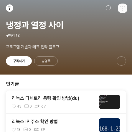
검색하기
티스토리
냉정과 열정 사이
구독자
12
프로그램 개발과 테크 집약 블로그
구독하기
방명록
신고하기 레이어
열기
인기글
리눅스 디렉토리 용량 확인 방법(du)
43
0
조회
67
리눅스 IP 주소 확인 방법
18
0
조회
39